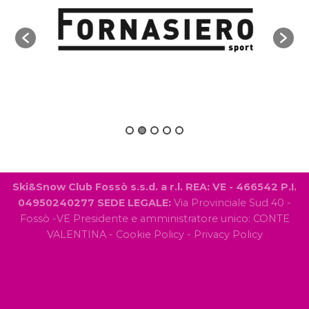
Ski&Snow Club Fossò s.s.d. a r.l. REA: VE - 466542 P.I.
04950240277 SEDE LEGALE:
Via Provinciale Sud 40 -
Fossò -VE Presidente e amministratore unico: CONTE
VALENTINA
-
Cookie Policy
-
Privacy Policy